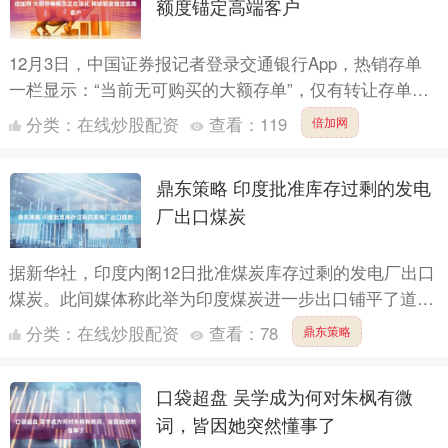
额度锚定高端客户
12月3日，中国证券报记者登录交通银行App，热销存单
一栏显示：“当前无可购买的大额存单”，仅有转让存单。
邮储银行App存单产品一栏也显示：“暂无满足条件的产
分类：
在线炒股配资
查看：
119
倍加网
品....
鼎东策略 印度批准库存过剩的发电
厂出口煤炭
据新华社，印度内阁12日批准煤炭库存过剩的发电厂出口
煤炭。此间媒体称此举为印度煤炭进一步出口铺平了道
路。据报道，印度内阁当天出台的新政策规定，印度国内
分类：
在线炒股配资
查看：
78
鼎东策略
拥有煤炭配....
口袋超盘 吴学成为何对朱枫有微
词，皆因她突然懂事了