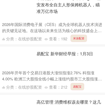
安发布全自主人形保姆机器人，瞄
准万亿市场
2026年国际消费电子展（CES）成为全球机器人技术演进
的关键见证地。在这场以未来生活为核心的科技盛会上，
卧安机器人（OneRobotics，6600.HK）完....
分类：
在线炒股配资
查看：
192
米涂配资
易配宝 新华财经早报：1月3日
2026年开年首个交易日港股大涨恒指涨2.76% 科指涨
4.00% 欧洲三大股指全线小幅上涨纽约股市三大股指涨跌
不一中概股普遍上涨易配宝 特斯拉2025年全球交....
分类：
在线炒股配资
查看：
212
易配宝
高亿管理 消费维权该去哪里？这几