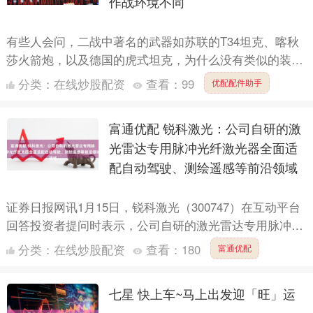
作战环境不同
有些人会问，二战中著名的武器如苏联的T34坦克、喀秋
莎火箭炮，以及德国的虎式坦克，为什么没有类似的装备
出自美国？要回答这个问题，我们需要从美国参加二战时
分类：
在线炒股配资
查看：
99
优配配件助手
的战场环....
富通优配 锐科激光：公司自研的激
光雷达专用脉冲光纤激光器全面适
配自动驾驶、测绘遥感等前沿领域
证券日报网讯1月15日，锐科激光（300747）在互动平台
回答投资者提问时表示，公司自研的激光雷达专用脉冲光
纤激光器(1550/1535nm)全面适配自动驾驶、....
分类：
在线炒股配资
查看：
180
富通优配
七星 快上车~马上出发迎「旺」运