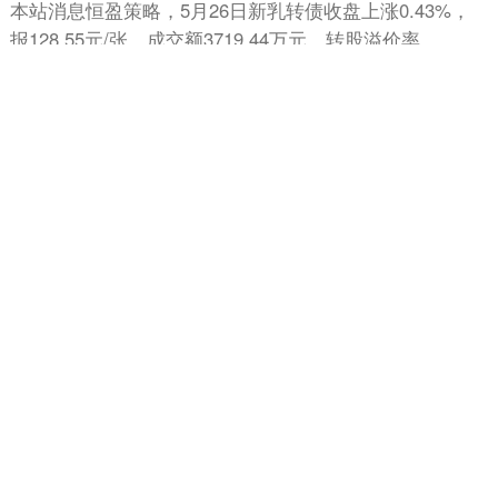
本站消息恒盈策略，5月26日新乳转债收盘上涨0.43%，
报128.55元/张，成交额3719.44万元，转股溢价率
25.61%。 资料显示，新乳转债信用级别为“....
分类：
在线炒股配资
查看：
106
恒盈策略
个股实时涨跌榜
个股跌幅
个股流入
个股流出
换手率
个股涨幅
排名
名称
最新价
涨幅
换手率
1
N展芯
116.52
396.89%
79.39%
2
锐翔智能
110.02
20.21%
16.80%
3
志特新材
14.8
20.03%
14.18%
4
博腾股份
20.44
20.02%
14.77%