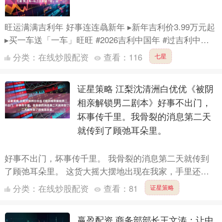
旺运满满吉利年 好事连连骉新年 ▸新年吉利价3.99万元起
▸买一车送「一车」旺旺 #2026吉利中国年 #过吉利中国
年你旺我旺大家旺 #年度9连冠这是中国星时....
分类：
在线炒股配资
查看：
116
七星
证星策略 江梨沈清洲白优优《被阴
相亲解锁男二剧本》好事不出门，
坏事传千里。我骨裂的消息第二天
就传到了顾弛耳朵里。
好事不出门，坏事传千里。 我骨裂的消息第二天就传到
了顾弛耳朵里。 这货大摇大摆地出现在我家，手里还拎
着一根镶钻的拐杖。 “江梨，你可以啊，大过年的把自己
分类：
在线炒股配资
查看：
81
证星策略
搞成这副....
赢盈配资 商务部部长王文涛：让中