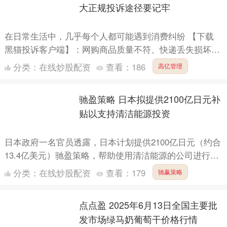
大正规投诉途径要记牢
在日常生活中，几乎每个人都可能遇到消费纠纷 【下载
黑猫投诉客户端】：网购商品质量不符、快递丢失损坏、
会员卡商家跑路、通信套餐被擅自开通……面对这些问
分类：
在线炒股配资
查看：
186
高亿管理
题，许多人的....
驰盈策略 日本拟提供2100亿日元补
贴以支持清洁能源投资
日本政府一名官员透露，日本计划提供2100亿日元（约合
13.4亿美元）驰盈策略，帮助使用清洁能源的公司进行投
资，以推动对可再生能源的需求，并刺激地区经济增长。
分类：
在线炒股配资
查看：
179
驰赢策略
....
点点盈 2025年6月13日全国主要批
发市场绿马奶葡萄干价格行情