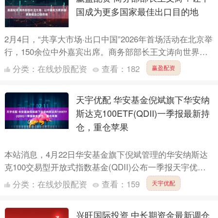
国成为更多国家最佳出口目的地
2月4日，“共享大市场·出口中国”2026年首场活动在北京举
行，150余位中外嘉宾出席。商务部部长王文涛向世界发
出邀请：“诚挚欢迎各国主动把握‘出口中国’新机遇....
分类：
在线炒股配资
查看：
182
赢盈配资
天宇优配 华安基金倪斌旗下华安纳
斯达克100ETF(QDII)一季报最新持
仓，重仓苹果
本站消息，4月22日华安基金旗下倪斌管理的华安纳斯达
克100交易型开放式指数基金(QDII)公布一季报天宇优
配，近1年净值增长率5.17%。与上一季度相比，该基....
分类：
在线炒股配资
查看：
159
天宇优配
兴旺国际投资 中长期资金最新调仓