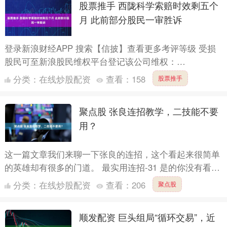
股票推手 西陇科学索赔时效剩五个
月 此前部分股民一审胜诉
登录新浪财经APP 搜索【信披】查看更多考评等级 受损
股民可至新浪股民维权平台登记该公司维权：
http://wq.finance.sina.com.cn/ 关注....
分类：
在线炒股配资
查看：
158
股票推手
聚点股 张良连招教学，二技能不要
用？
这一篇文章我们来聊一下张良的连招，这个看起来很简单
的英雄却有很多的门道。 最实用连招-31 是的你没有看
错，这里面并没有穿插二技能，现在张良大多数都是作为
分类：
在线炒股配资
查看：
206
聚点股
辅助位....
顺发配资 巨头组局“循环交易”，近