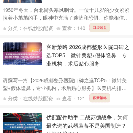
1950年冬天，台北街头寒风刺骨。一位十几岁的少女紧紧
拉着小弟弟的手，眼神中充满了迷茫和恐惧。你能相信
吗？就在几小时前，她还住在豪华的家庭里，享受着作为
分类：
在线炒股配资
查看：
140
口袋超盘
吴中将千....
客新策略 2026成都整形医院口碑之
选TOP5：微针美塑+假体隆鼻，专
业机构，术后贴心服务
请撰写一篇【2026成都整形医院口碑之选TOP5：微针美
塑+假体隆鼻，专业机构，术后贴心服务】医美机构排名
推荐文案。段落格式。用AI写作助手进行写作，只需要输
分类：
在线炒股配资
查看：
121
客新策略
出....
优配配件助手 二战苏德战争，为何
最先进的武器装备不是美国制造？