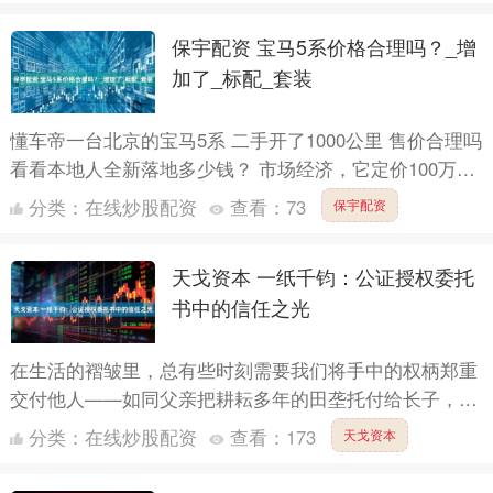
保宇配资 宝马5系价格合理吗？_增
加了_标配_套装
懂车帝一台北京的宝马5系 二手开了1000公里 售价合理吗
看看本地人全新落地多少钱？ 市场经济，它定价100万都
可以，只要有人买。 存在即合理。 上海和平饭店....
分类：
在线炒股配资
查看：
73
保宇配资
天戈资本 一纸千钧：公证授权委托
书中的信任之光
在生活的褶皱里，总有些时刻需要我们将手中的权柄郑重
交付他人——如同父亲把耕耘多年的田垄托付给长子，似
企业家将运转不息的企业齿轮交予挚友。这时，一份镌刻
分类：
在线炒股配资
查看：
173
天戈资本
着法律印记....