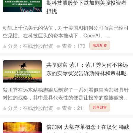
期科技股股价下跌加剧美股投资者
担忧
动辄上千亿美元的估值，对于美国AI初创公司而言已经司
空见惯。在科技巨头的资本推动下，OpenAI、
Anthropic、xAI等头部AI公司的估值仍在成倍膨胀。 ....
分类：
在线炒股配资
查看：
179
顺发配资
共享财富 紫川：紫川秀为何不将远
东的实际状况告诉斯特林和帝林呢
紫川秀在远东站稳脚跟后制定了一系列看似冒险却极具针
对性的战略，其中最具代表性的便是让投降的魔族假扮敌
军入侵紫川家境内，以此迫使紫川家将注意力转向东线，
分类：
在线炒股配资
查看：
211
共享财富
从而搁置进....
倍加网 大额存单概念正在淡化 稀缺