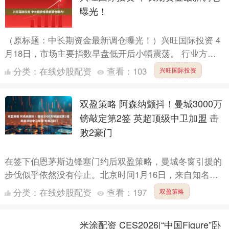
曝光！
（原标题：中长期资金最新调仓曝光！）兴旺国际投资 4
月18日，市场主要指数早盘低开后小幅震荡。 行业方
面，银行股集体走强，上海银行、建设银行等均再创历史
分类：
在线炒股配资
查看：
103
兴旺国际投资
新高。通....
双盈策略 阿森纳颤抖！曼城3000万
镑敲定第2签 英超顶级中卫加盟 击
败2豪门
在签下伯恩茅斯边锋塞门约后双盈策略，曼城冬窗引援的
步伐似乎依然没有停止。北京时间1月16日，来自知名转
会专家罗马诺的独家报道，曼城已向水晶宫中卫格伊开出
分类：
在线炒股配资
查看：
197
双盈策略
重磅报价....
米涂配资 CES2026|“中国Figure”卧