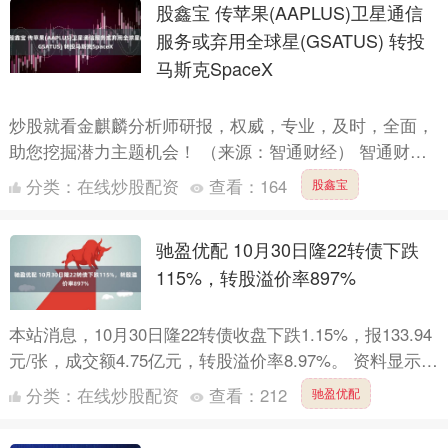
股鑫宝 传苹果(AAPLUS)卫星通信
服务或弃用全球星(GSATUS) 转投
马斯克SpaceX
炒股就看金麒麟分析师研报，权威，专业，及时，全面，
助您挖掘潜力主题机会！ （来源：智通财经） 智通财经
APP获悉，据报道，马斯克旗下SpaceX或将为苹果(AA....
分类：
在线炒股配资
查看：
164
股鑫宝
驰盈优配 10月30日隆22转债下跌
115%，转股溢价率897%
本站消息，10月30日隆22转债收盘下跌1.15%，报133.94
元/张，成交额4.75亿元，转股溢价率8.97%。 资料显示，
隆22转债信用级别为“AAA”，....
分类：
在线炒股配资
查看：
212
驰盈优配