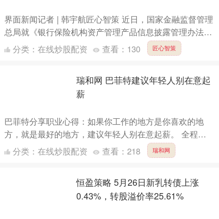
界面新闻记者 | 韩宇航匠心智策 近日，国家金融监督管理
总局就《银行保险机构资产管理产品信息披露管理办法
（征求意见稿）》（以下简称《管理办法》）向社会公开
分类：
在线炒股配资
查看：
130
匠心智策
征求意....
瑞和网 巴菲特建议年轻人别在意起
薪
巴菲特分享职业心得：如果你工作的地方是你喜欢的地
方，就是最好的地方，建议年轻人别在意起薪。 全程直
击 【视频直播】全程直击2025巴菲特股东大会....
分类：
在线炒股配资
查看：
218
瑞和网
恒盈策略 5月26日新乳转债上涨
0.43%，转股溢价率25.61%