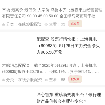
市场 最高价 最低价 大宗价 乌鲁木齐北园春果业经营管理
有限责任公司 90.00 45.00 50.00 全国绿马奶葡萄干批发
价格行情走势分析点点盈 从今日全国....
分类：
在线炒股配资
查看：
93
点点盈
配配查 股票行情快报：上海机电
（600835）5月29日主力资金净买
入965.56万元
本站消息配配查，截至2025年5月29日收盘，上海机电
(600835)报收于20.78元，上涨0.19%，换手率1.4%，成
交量11.31万手，成交额2.35亿....
分类：
在线炒股配资
查看：
88
配配查
匠心智策 重磅新规将出台！银行理
财产品信披会有哪些变化？