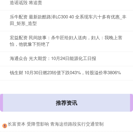
造谣诋毁 将追责
乐牛配资 最新款酷路泽LC300 40 全系现车六十多有优惠_丰
田_矩形_造型
宏益配资 民间故事：杀牛匠给妇人送肉，妇人：我晚上害
怕，他犹豫下拒绝了
海通众合 光大期货：10月24日能源化工日报
钱生财 10月30日燃23转债下跌043%，转股溢价率3806%
推荐资讯
​长富资本 受降雪影响 青海这些路段实行交通管制
1