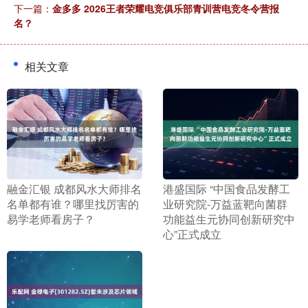
下一篇：
金多多 2026王者荣耀电竞俱乐部青训营电竞冬令营报
名？
相关文章
​融金汇银 成都风水大师排名
​港盛国际 “中国食品发酵工
名单都有谁？哪里找厉害的
业研究院-万益蓝靶向菌群
易学老师看房子？
功能益生元协同创新研究中
心”正式成立