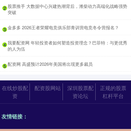
​股票推手 大数据中心兴建热潮背后，潍柴动力高端化战略强势
2
突破
​金多多 2026王者荣耀电竞俱乐部青训营电竞冬令营报名？
3
​我要配资网 年轻投资者如何塑造投资理念？巴菲特：与更优秀
4
的人为伍
​配资网 高盛预计2026年美国将出现更多裁员
5
在线炒股配
配资股网站
深圳股票配
正规的股票
资
资论坛
杠杆平台
友情链接：