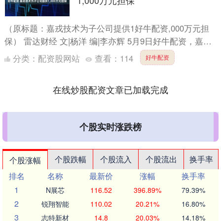
1,000万元担保
（原标题：嘉戎技术为子公司提供1好牛配资,000万元担
保） 雷达财经 文|杨洋 编|李亦辉 5月9日好牛配资，嘉戎
技术(301148)公告，公司已通过董事会和股....
分类：
配资股网站
查看：
114
好牛配资
在线炒股配资文章已加载完成
个股实时涨跌榜
个股跌幅
个股流入
个股流出
换手率
个股涨幅
排名
名称
最新价
涨幅
换手率
1
N展芯
116.52
396.89%
79.39%
2
锐翔智能
110.02
20.21%
16.80%
3
志特新材
14.8
20.03%
14.18%