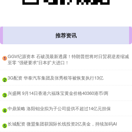
推荐资讯
​GGV纪源资本 石破茂最新透露！特朗普想将对日贸易逆差缩减
1
至零 “强硬要求”日本扩大进口！
​3G配资 华泰汽车集团及张秀根等被恢复执行13亿
2
​兴盛网 9月14日香港六福珠宝黄金价格40360港币/两
3
​中鼎策略 洛阳钼业拟为子公司提供不超过14亿元担保
4
​长城配资 微盟集团获国际长线投资2亿美金，持续加码AI
5