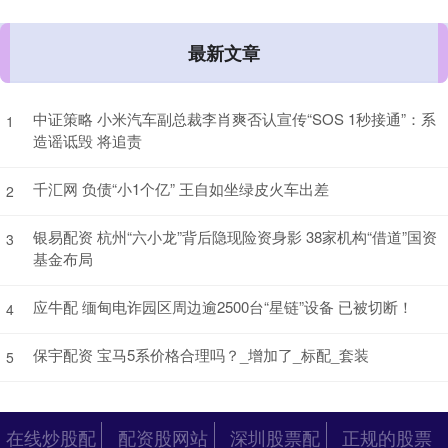
最新文章
中证策略 小米汽车副总裁李肖爽否认宣传“SOS 1秒接通”：系
1
造谣诋毁 将追责
千汇网 负债“小1个亿” 王自如坐绿皮火车出差
2
银易配资 杭州“六小龙”背后隐现险资身影 38家机构“借道”国资
3
基金布局
应牛配 缅甸电诈园区周边逾2500台“星链”设备 已被切断！
4
保宇配资 宝马5系价格合理吗？_增加了_标配_套装
5
在线炒股配
配资股网站
深圳股票配
正规的股票