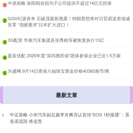
​中鼎策略 洛阳钼业拟为子公司提供不超过14亿元担保
1
​GGV纪源资本 石破茂最新透露！特朗普想将对日贸易逆差缩减
2
至零 “强硬要求”日本扩大进口！
​3G配资 华泰汽车集团及张秀根等被恢复执行13亿
3
​盈富优配 2025年度“深圳惠民保”团体参保企业已近1.5万家
4
​兴盛网 9月14日香港六福珠宝黄金价格40360港币/两
5
最新文章
中证策略 小米汽车副总裁李肖爽否认宣传“SOS 1秒接通”：系
1
造谣诋毁 将追责