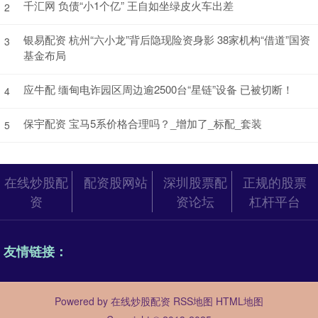
千汇网 负债“小1个亿” 王自如坐绿皮火车出差
2
银易配资 杭州“六小龙”背后隐现险资身影 38家机构“借道”国资
3
基金布局
应牛配 缅甸电诈园区周边逾2500台“星链”设备 已被切断！
4
保宇配资 宝马5系价格合理吗？_增加了_标配_套装
5
在线炒股配
配资股网站
深圳股票配
正规的股票
资
资论坛
杠杆平台
友情链接：
Powered by
在线炒股配资
RSS地图
HTML地图