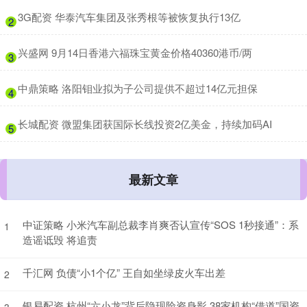
​3G配资 华泰汽车集团及张秀根等被恢复执行13亿
2
​兴盛网 9月14日香港六福珠宝黄金价格40360港币/两
3
​中鼎策略 洛阳钼业拟为子公司提供不超过14亿元担保
4
​长城配资 微盟集团获国际长线投资2亿美金，持续加码AI
5
最新文章
中证策略 小米汽车副总裁李肖爽否认宣传“SOS 1秒接通”：系
1
造谣诋毁 将追责
千汇网 负债“小1个亿” 王自如坐绿皮火车出差
2
银易配资 杭州“六小龙”背后隐现险资身影 38家机构“借道”国资